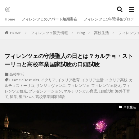
Home
フィレンツェのアパート短期滞在
フィレンツェ1年間滞在プログラ
HOME
フィレンツェ観光情報
Blog
高校生活
フィレンツ
フィレンツェの守護聖人の日とは？カルチョ・スト
ーリコと高校卒業国家試験の口頭試験
高校生活
Esame di Maturità
,
イタリア
,
イタリア教育
,
イタリア生活
,
イタリア高校
,
カ
ルチョストーリコ
,
サンジョヴァンニ
,
フィレンツェ
,
フィレンツェ花火
,
フィ
レンツェ観光
,
プレゼンテーション
,
マルチリンガル育児
,
口頭試験
,
海外子育
て
,
留学
,
聖ヨハネ
,
高校卒業国家試験
高校生活